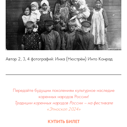
Автор 2, 3, 4 фотографий: Инха (Нюстрём) Инто Конрад
Передайте будущим поколениям культурное наследие
коренных народов России!
Традиции коренных народов России – на фестивале
«Этноскоп 2024»
КУПИТЬ БИЛ
ЕТ