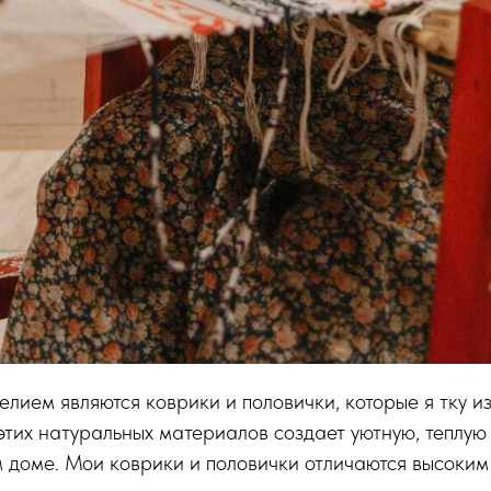
лием являются коврики и половички, которые я тку из
этих натуральных материалов создает уютную, теплую
 доме. Мои коврики и половички отличаются высоким