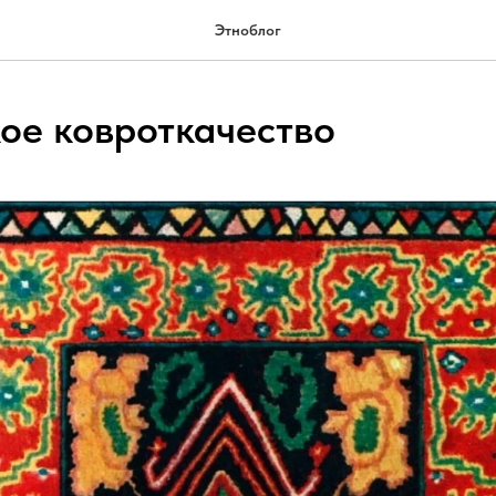
Этноблог
ое ковроткачество