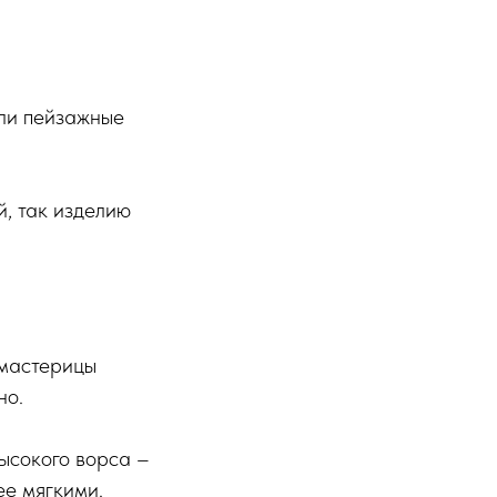
или пейзажные
й, так изделию
 мастерицы
но.
ысокого ворса –
ее мягкими.