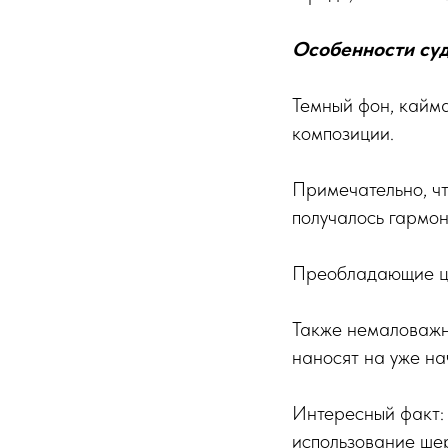
Особенности суд
Темный фон, кайма
композиции.
Примечательно, чт
получалось гармо
Преобладающие цве
Также немаловажн
наносят на уже на
Интересный факт: 
использование шер