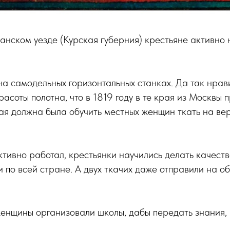
жанском уезде (Курская губерния) крестьяне активно 
на самодельных горизонтальных станках. Да так нра
асоты полотна, что в 1819 году в те края из Москвы 
ая должна была обучить местных женщин ткать на ве
тивно работал, крестьянки научились делать качест
 по всей стране. А двух ткачих даже отправили на об
енщины организовали школы, дабы передать знания, 
.