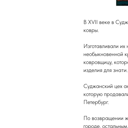
В XVII веке в Суд
ковры.
Изготавливали их 
необыкновенной кр
ковровщицу, котор
изделия для знати.
Суджанский цех ак
которую продавали
Петербург.
По возвращении ж
городе, остальным