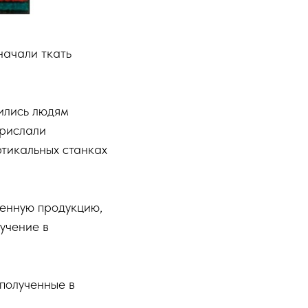
начали ткать
вились людям
прислали
ртикальных станках
венную продукцию,
учение в
полученные в