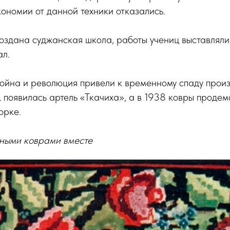
кономии от данной техники отказались.
создана суджанская школа, работы учениц выставляли
ал.
йна и революция привели к временному спаду произв
у, появилась артель «Ткачиха», а в 1938 ковры проде
орке.
ными коврами вместе