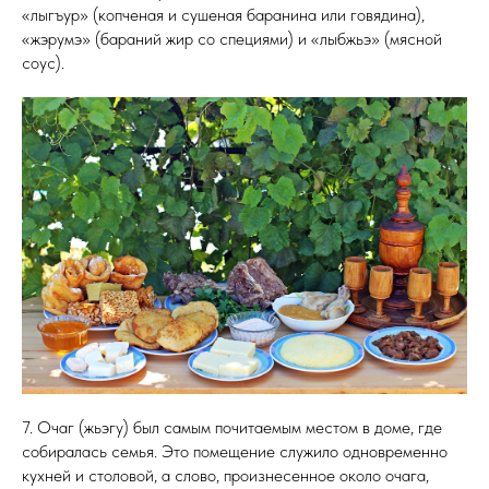
«лыгъур» (копченая и сушеная баранина или говядина),
«жэрумэ» (бараний жир со специями) и «лыбжьэ» (мясной
соус).
7. Очаг (жьэгу) был самым почитаемым местом в доме, где
собиралась семья. Это помещение служило одновременно
кухней и столовой, а слово, произнесенное около очага,