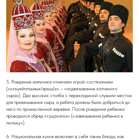
5. Рождение мальчика отмечали игрой-состязанием
(«кхъуейплъыжькIэрыщIэ» – «подвязывание копченого
сыра»). Два высоких столба с перекладиной служили местом
для привязывания сыра, а ребята должны были добраться до
него по промасленной веревке. После рождения ребенка
проводился обряд «гущэхэпхэ» («завязывание ребенка в
люльку»).
6. Национальная кухня включает в себя такие блюда, как