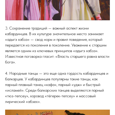
3. Сохранение традиций — важный аспект жизни
кабардинцев. В их культуре значительное место занимает
«адыгэ хабзэ» — свод норм и правил поведения, который
передается из поколения в поколение. Уважение к старшим
является одним из ключевых принципов «адыгэ хабзэ».
Известная поговорка гласит: «Власть старшего равна власти
бога».
4. Народные танцы — это еще одна гордость кабардинцев и
балкарцев. У кабардинцев популярны такие танцы, как
парный плавный танец «кафа», парный «удж» и быстрый
«исламей». Среди балкарских танцев выделяются парный
«тюз-тепсеу», хоровод «тёгерек-тепсеу» и массовый
лирический «абзех».