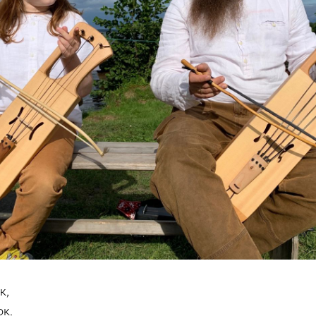
к,
к.