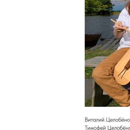
Виталий Целобёно
Тимофей Целобёно