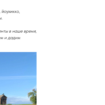
 йоухикко,
ы.
енты в наше время,
ем и дадим